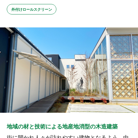
外付けロールスクリーン
お問い合わせ・資料請求
ショールーム予約
兵庫本社
東京支社
0794-72-1555
03-6279-4972
平日
10:00～17:00
地域の材と技術による地産地消型の木造建築
街に開かれ人々が訪れやすい建物となるよう、中