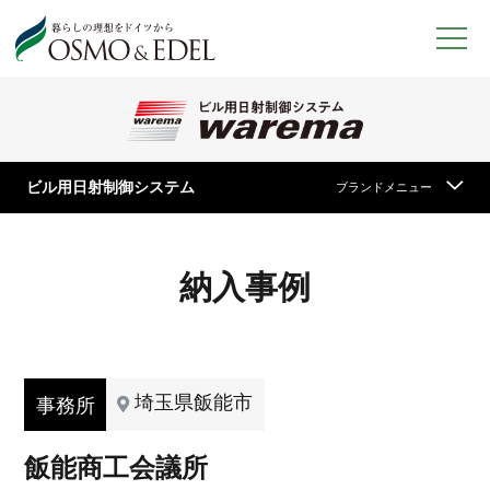
製品サービス
オスモ＆エーデル
フ
オスモカラー
ローリング
ヴァレーマ
ヴァレーマ
ビル用日射制御システム
ブランドメニュー
（ビル用）
ドイツの家
ラマクサ
納入事例
ショールームについて
埼玉県飯能市
事務所
企業概要
飯能商工会議所