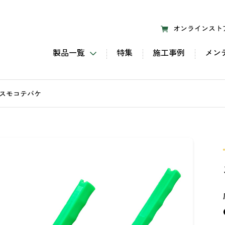
オンラインスト
製品一覧
特集
施工事例
メン
すべての製品
内装塗料
スモコテバケ
外装塗料
内外装塗料
【屋内・床】メンテナンス
【屋外】 メンテナンス
塗装道具・関連製品