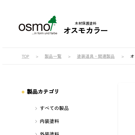
木材保護塗料
オスモカラー
TOP
製品一覧
塗装道具・関連製品
オ
製品カテゴリ
すべての製品
内装塗料
外装塗料