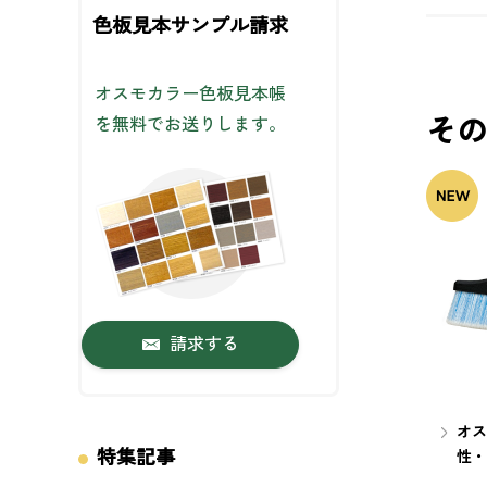
色板見本サンプル請求
オスモカラー色板見本帳
その
を無料でお送りします。
請求する
オス
特集記事
性・