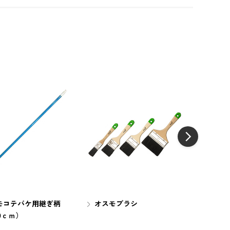
モコテバケ用継ぎ柄
オスモブラシ
オスモ
0ｃｍ）