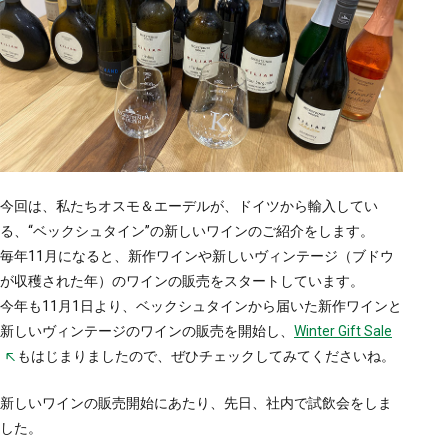
お問い合わせ・資料請求
ショールーム予約
今回は、私たちオスモ＆エーデルが、ドイツから輸入してい
兵庫本社
東京支社
る、“ベックシュタイン”の新しいワインのご紹介をします。
0794-72-2001
03-6279-4971
毎年11月になると、新作ワインや新しいヴィンテージ（ブドウ
が収穫された年）のワインの販売をスタートしています。
平日
10:00～17:00
今年も11月1日より、ベックシュタインから届いた新作ワインと
新しいヴィンテージのワインの販売を開始し、
Winter Gift Sale
もはじまりましたので、ぜひチェックしてみてくださいね。
新しいワインの販売開始にあたり、先日、社内で試飲会をしま
した。