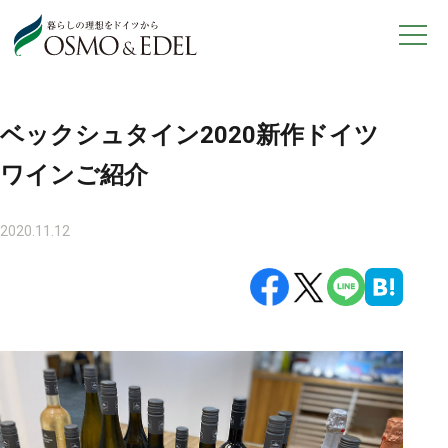
製品サービス
オスモ＆エーデル
フ
オスモカラー
ローリング
ベックシュタイン2020新作ドイツ
ヴァレーマ
ヴァレーマ
ワインご紹介
（ビル用）
2020.11.12
ドイツの家
ラマクサ
ショールームについて
企業概要