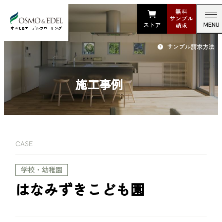
無料
サンプル
ストア
請求
オスモ&エーデルフローリング
サンプル
請求方法
施工事例
CASE
学校・幼稚園
はなみずきこども園