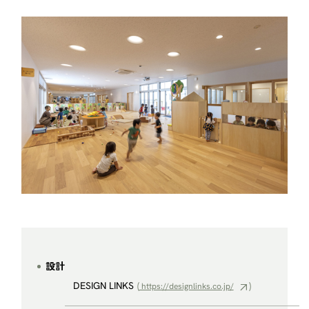
設計
DESIGN LINKS
(
)
https://designlinks.co.jp/