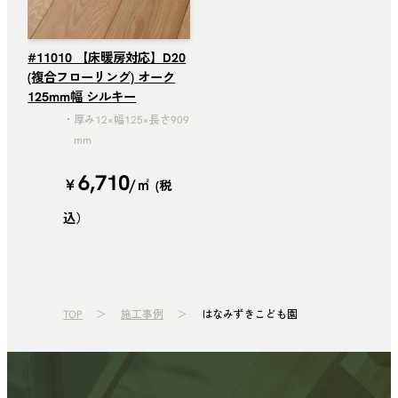
#11010 【床暖房対応】D20
(複合フローリング) オーク
125mm幅 シルキー
厚み12×幅125×長さ909
mm
6,710
￥
/㎡
(税
込）
TOP
施工事例
はなみずきこども園